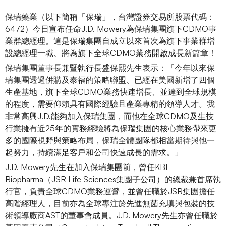
保瑞藥業（以下簡稱「保瑞」，台灣證券交易所股票代碼：
6472）今日宣布任命J.D. Mowery為保瑞集團旗下CDMO事
業群總經理。這是保瑞集團自成立以來首次為旗下事業群增
設總經理一職、將為旗下全球CDMO業務開啟成長新篇章！
保瑞集團董事長兼暨執行長盛保熙先生表示：「今年以來保
瑞集團透過併購及泰福的策略聯盟、已經在美國新增了四個
生產基地，旗下全球CDMO業務快速增長、並達到全球規模
的程度，需要仰賴具有國際經驗且產業專精的領導人才。我
非常高興J.D.能夠加入保瑞集團，而他在全球CDMO及生技
行業擁有近25年的實務經驗將為保瑞集團的核心業務帶來更
多的國際視野與策略布局，保瑞全體團隊都相當期待與他一
起努力，持續滿足客戶和公司快速成長的需求。」
J.D. Mowery先生在加入保瑞集團前，曾任KBI
Biopharma（JSR Life Sciences集團子公司）的總裁兼首席執
行官，負責全球CDMO業務運營，並曾任職於JSR集團擔任
高階經理人，目前亦為全球專注於先進無菌充填與包裝的技
術領導廠商AST的董事會成員。J.D. Mowery先生亦曾任職於