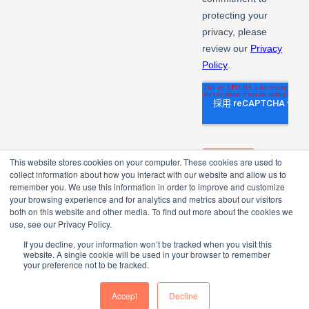
This website stores cookies on your computer. These cookies are used to
collect information about how you interact with our website and allow us to
remember you. We use this information in order to improve and customize
your browsing experience and for analytics and metrics about our visitors
both on this website and other media. To find out more about the cookies we
use, see our Privacy Policy.
If you decline, your information won’t be tracked when you visit this
website. A single cookie will be used in your browser to remember
your preference not to be tracked.
Copyright © 2025 Bora Pharmaceuticals. Developed by
Engage
.
Accept
Decline